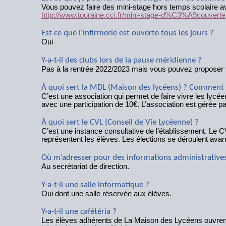
Vous pouvez faire des mini-stage hors temps scolaire av
http://www.touraine.cci.fr/mini-stage-d%C3%A9couverte
Est-ce que l’infirmerie est ouverte tous les jours ?
Oui
Y-a-t-il des clubs lors de la pause méridienne ?
Pas à la rentrée 2022/2023 mais vous pouvez proposer 
À quoi sert la MDL (Maison des lycéens) ? Comment s
C’est une association qui permet de faire vivre les lycéen
avec une participation de 10€. L’association est gérée pa
À quoi sert le CVL (Conseil de Vie Lycéenne) ?
C’est une instance consultative de l’établissement. Le C
représentent les élèves. Les élections se déroulent ava
Où m’adresser pour des informations administratives 
Au secrétariat de direction.
Y-a-t-il une salle informatique ?
Oui dont une salle réservée aux élèves.
Y-a-t-il une cafétéria ?
Les élèves adhérents de La Maison des Lycéens ouvrent la