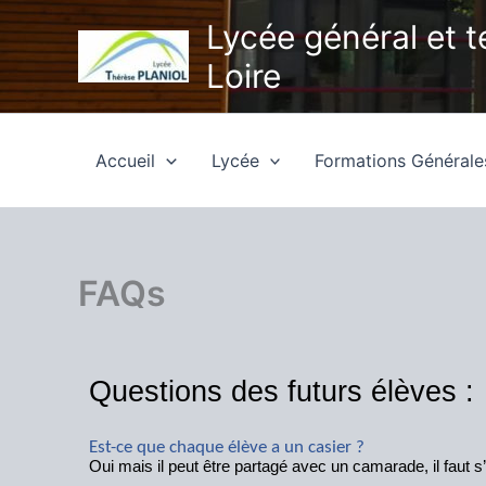
Aller
Lycée général et 
au
Loire
contenu
Accueil
Lycée
Formations Général
FAQs
Questions des futurs élèves :
Est-ce que chaque élève a un casier ?
Oui mais il peut être partagé avec un camarade, il faut 