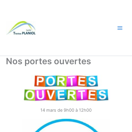
Aller
Lycée général et
au
technologique
contenu
Thérèse PLANIOL
de LOCHES en
Indre et Loire
Nos portes ouvertes
14 mars de 9h00 à 12h00