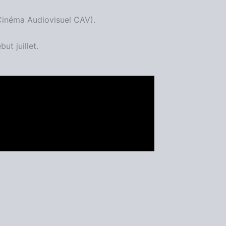
 Cinéma Audiovisuel CAV).
ut juillet.