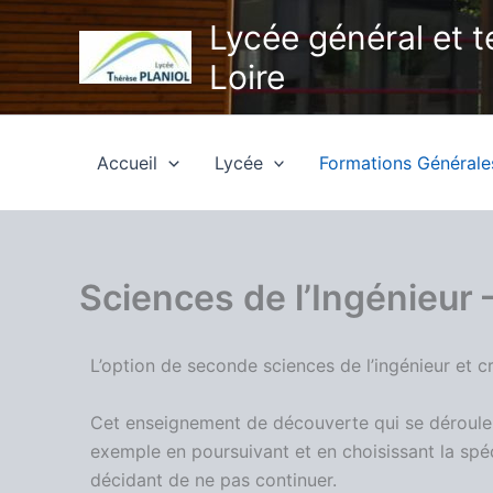
Aller
Lycée général et 
au
Loire
contenu
Accueil
Lycée
Formations Général
Sciences de l’Ingénieur 
L’option de seconde sciences de l’ingénieur et 
Cet enseignement de découverte qui se déroule es
exemple en poursuivant et en choisissant la spéc
décidant de ne pas continuer.