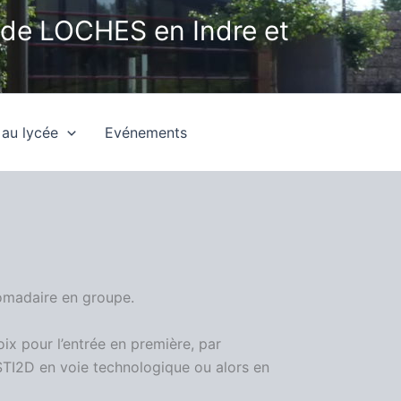
 de LOCHES en Indre et
 au lycée
Evénements
domadaire en groupe.
ix pour l’entrée en première, par
e STI2D en voie technologique ou alors en