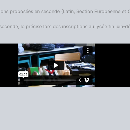
ptions proposées en seconde (Latin, Section Européenne et
conde, le précise lors des inscriptions au lycée fin juin-déb