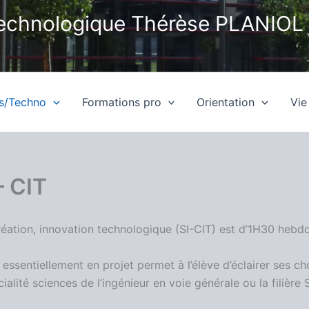
technologique Thérèse PLANIOL
es/Techno
Formations pro
Orientation
Vie
– CIT
création, innovation technologique (SI-CIT) est d’1H30 heb
sentiellement en projet permet à l’élève d’éclairer ses cho
ialité sciences de l’ingénieur en voie générale ou la filièr